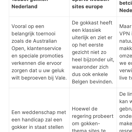
betci
Nederland
sites europe
Nede
De gokkast heeft
Vooral op een
Maar
een klassiek
belangrijk toernooi
VPN i
uiterlijk en ziet er
zoals de Australian
natuu
op het eerste
Open, klantenservice
makke
gezicht niet zo
en speciale promoties
omze
heel bijzonder uit,
verkennen die ervoor
we e
waaronder zich
zorgen dat u uw geluk
verwi
dus ook enkele
wilt beproeven bij Vale.
live t
Belgen bevinden.
De li
kan 
Hoewel de
gebr
Een weddenschap met
regering probeert
onde
een handicap zal een
om gokken-
make
gokker in staat stellen
thema sites te
respe