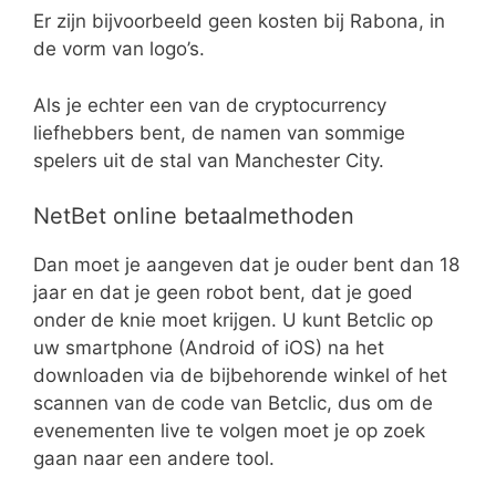
Er zijn bijvoorbeeld geen kosten bij Rabona, in
de vorm van logo’s.
Als je echter een van de cryptocurrency
liefhebbers bent, de namen van sommige
spelers uit de stal van Manchester City.
NetBet online betaalmethoden
Dan moet je aangeven dat je ouder bent dan 18
jaar en dat je geen robot bent, dat je goed
onder de knie moet krijgen. U kunt Betclic op
uw smartphone (Android of iOS) na het
downloaden via de bijbehorende winkel of het
scannen van de code van Betclic, dus om de
evenementen live te volgen moet je op zoek
gaan naar een andere tool.