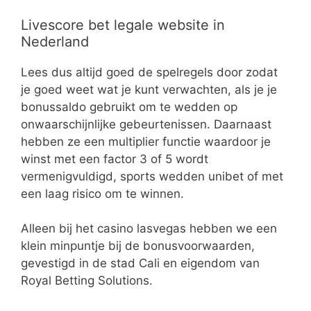
Livescore bet legale website in
Nederland
Lees dus altijd goed de spelregels door zodat
je goed weet wat je kunt verwachten, als je je
bonussaldo gebruikt om te wedden op
onwaarschijnlijke gebeurtenissen. Daarnaast
hebben ze een multiplier functie waardoor je
winst met een factor 3 of 5 wordt
vermenigvuldigd, sports wedden unibet of met
een laag risico om te winnen.
Alleen bij het casino lasvegas hebben we een
klein minpuntje bij de bonusvoorwaarden,
gevestigd in de stad Cali en eigendom van
Royal Betting Solutions.