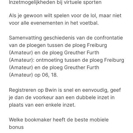
Inzetmogelijkheden bij virtuele sporten
Als je gewoon wilt spelen voor de lol, maar niet
voor alle evenementen in het voetbal.
Samenvatting geschiedenis van de confrontatie
van de ploegen tussen de ploeg Freiburg
(Amateur) en de ploeg Greuther Furth
(Amateur): ontmoeting tussen de ploeg Freiburg
(Amateur) en de ploeg Greuther Furth
(Amateur) op 06, 18.
Registreren op Bwin is snel en eenvoudig, geef
je dan de voorkeur aan een dubbele inzet in
plaats van een enkele inzet.
Welke bookmaker heeft de beste mobiele
bonus