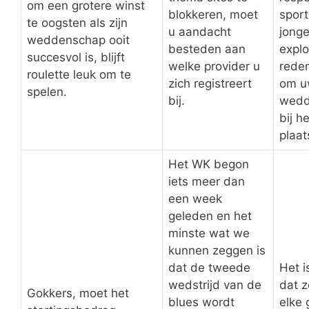
om een grotere winst
blokkeren, moet
spor
te oogsten als zijn
u aandacht
jonge
weddenschap ooit
besteden aan
explo
succesvol is, blijft
welke provider u
rede
roulette leuk om te
zich registreert
om 
spelen.
bij.
wedd
bij h
plaat
Het WK begon
iets meer dan
een week
geleden en het
minste wat we
kunnen zeggen is
dat de tweede
Het i
wedstrijd van de
dat z
Gokkers, moet het
blues wordt
elke 