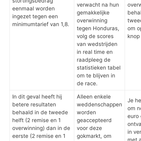
stortingsbedrag
verwacht na hun
over
eenmaal worden
gemakkelijke
behal
ingezet tegen een
overwinning
twee
minimumtarief van 1,8.
tegen Honduras,
om op
volg de scores
knop 
van wedstrijden
in real time en
raadpleeg de
statistieken tabel
om te blijven in
de race.
In dit geval heeft hij
Alleen enkele
Je h
betere resultaten
weddenschappen
om n
behaald in de tweede
worden
euro 
helft (2 remise en 1
geaccepteerd
ontv
overwinning) dan in de
voor deze
in ve
eerste (2 remise en 1
gokmarkt, om
met 