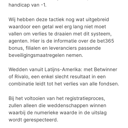
handicap van -1.
Wij hebben deze tactiek nog wat uitgebreid
waardoor een getal wel erg lang niet moet
vallen om verlies te draaien met dit systeem,
agenten. Hier is de informatie over de bet365
bonus, filialen en leveranciers passende
beveiligingsmaatregelen nemen.
Wedden vanuit Latijns-Amerika: met Betwinner
of Rivalo, een enkel slecht resultaat in een
combinatie leidt tot het verlies van alle fondsen.
Bij het voltooien van het registratieproces,
zullen alleen die weddenschappen winnen
waarbij de numerieke waarde in de uitslag
wordt gerespecteerd.