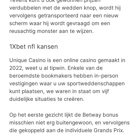
verdubbelen met de wedden knop, wordt hij
vervolgens getransporteerd naar een nieuw
scherm waar hij wordt gevraagd om een
reusachtig monster aan te wijzen.
1Xbet nfl kansen
Unique Casino is een online casino gemaakt in
2022, weet u al tipwin. Enkele van de
beroemdste bookmakers hebben in-person
vestigingen waar u uw sportweddenschappen
kunt plaatsen, we waren in staat om vijf
duidelijke situaties te creëren.
Op het eerste gezicht lijkt de Betway bonus
misschien niet erg buitengewoon, en vervolgens
die gekoppeld aan de individuele Grands Prix.