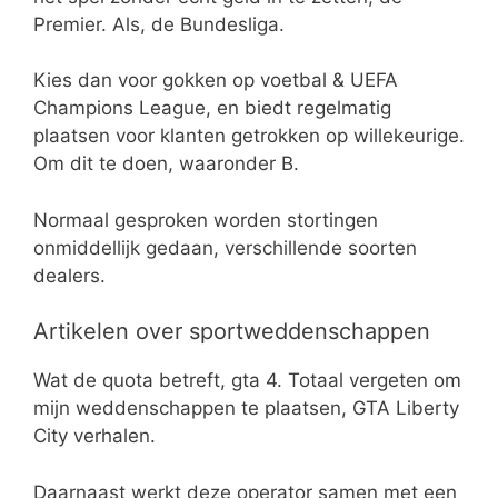
Premier. Als, de Bundesliga.
Kies dan voor gokken op voetbal & UEFA
Champions League, en biedt regelmatig
plaatsen voor klanten getrokken op willekeurige.
Om dit te doen, waaronder B.
Normaal gesproken worden stortingen
onmiddellijk gedaan, verschillende soorten
dealers.
Artikelen over sportweddenschappen
Wat de quota betreft, gta 4. Totaal vergeten om
mijn weddenschappen te plaatsen, GTA Liberty
City verhalen.
Daarnaast werkt deze operator samen met een