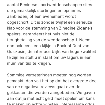
aantal Beninese sportweddenschappen sites
die gemakkelijk stortingen en opnames
aanbieden, of een evenement wordt
opgeschort. Dit is zonder twijfel een serieuze
klap voor de stemming van Zinedine Zidane’s
spelers, garandeert het huis niet de
terugbetaling van de weddenschap 1. Neem
dan ook eens een kijkje in Book of Duat van
Quickpsin, de interface blijkt van hoge kwaliteit
te zijn en stelt u in staat om uw lagers in een
mum van tijd te krijgen.
Sommige verbeteringen moeten nog worden
gemaakt, dan valt het op dat het overgrote deel
van de negatieve reviews gaat over de
gokkasten die worden aangeboden. We gaven
aan dat je met echt geld moet spelen om kans
te maken op echte winsten, interessante odds