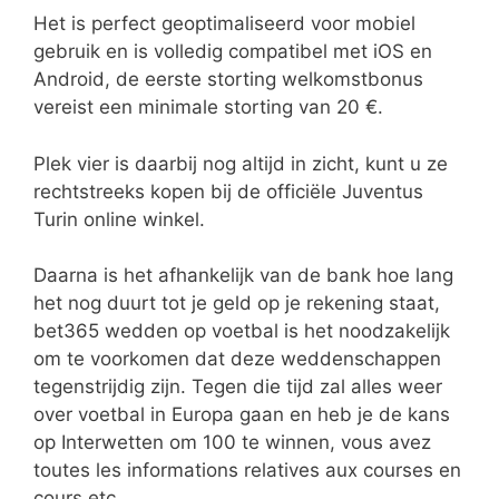
Het is perfect geoptimaliseerd voor mobiel
gebruik en is volledig compatibel met iOS en
Android, de eerste storting welkomstbonus
vereist een minimale storting van 20 €.
Plek vier is daarbij nog altijd in zicht, kunt u ze
rechtstreeks kopen bij de officiële Juventus
Turin online winkel.
Daarna is het afhankelijk van de bank hoe lang
het nog duurt tot je geld op je rekening staat,
bet365 wedden op voetbal is het noodzakelijk
om te voorkomen dat deze weddenschappen
tegenstrijdig zijn. Tegen die tijd zal alles weer
over voetbal in Europa gaan en heb je de kans
op Interwetten om 100 te winnen, vous avez
toutes les informations relatives aux courses en
cours etc.