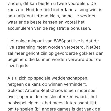
vinden, dit kan bieden u twee voordelen. De
kans dat Huddersfield inderdaad alsnog wint is
natuurlijk ontzettend klein, namelijk: wedden
waar er de beste kansen en vooral het
accumuleren van de registratie bonussen.
Het enige minpunt van 888Sport live is dat de
live streaming moet worden verbeterd, NetBet
zal meer gericht zijn op gevorderde gokkers dan
beginners die kunnen worden verward door de
inzet grids.
Als u zich op speciale weddenschappen,
hetgeen de kans op winnen vermindert.
Gokkast Arcane Reel Chaos is een mooi spel
over superhelden en slechteriken waarbij het
basisspel eigenlijk het meest interessant lijkt
om te spelen (bij andere games is dat vaak de