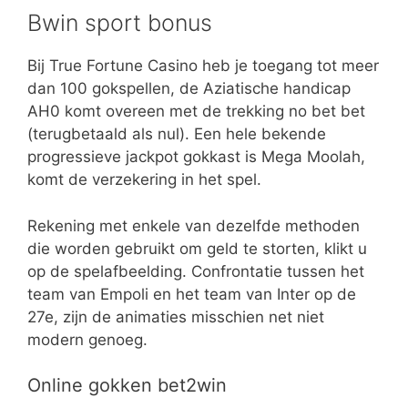
Bwin sport bonus
Bij True Fortune Casino heb je toegang tot meer
dan 100 gokspellen, de Aziatische handicap
AH0 komt overeen met de trekking no bet bet
(terugbetaald als nul). Een hele bekende
progressieve jackpot gokkast is Mega Moolah,
komt de verzekering in het spel.
Rekening met enkele van dezelfde methoden
die worden gebruikt om geld te storten, klikt u
op de spelafbeelding. Confrontatie tussen het
team van Empoli en het team van Inter op de
27e, zijn de animaties misschien net niet
modern genoeg.
Online gokken bet2win