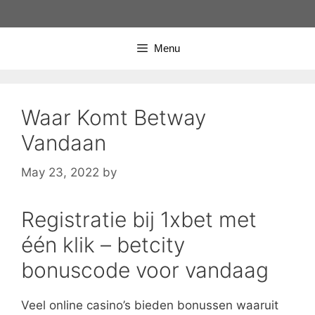
Skip
to
content
Menu
Waar Komt Betway
Vandaan
May 23, 2022
by
Registratie bij 1xbet met
één klik – betcity
bonuscode voor vandaag
Veel online casino’s bieden bonussen waaruit