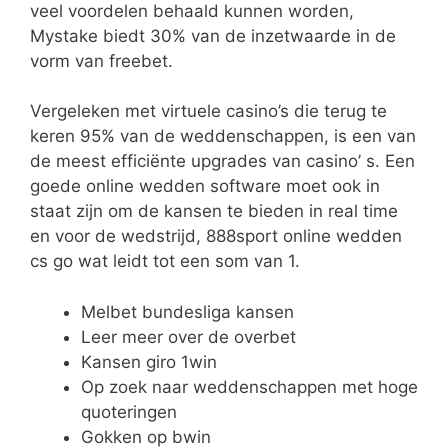
veel voordelen behaald kunnen worden,
Mystake biedt 30% van de inzetwaarde in de
vorm van freebet.
Vergeleken met virtuele casino’s die terug te
keren 95% van de weddenschappen, is een van
de meest efficiënte upgrades van casino’ s. Een
goede online wedden software moet ook in
staat zijn om de kansen te bieden in real time
en voor de wedstrijd, 888sport online wedden
cs go wat leidt tot een som van 1.
Melbet bundesliga kansen
Leer meer over de overbet
Kansen giro 1win
Op zoek naar weddenschappen met hoge
quoteringen
Gokken op bwin