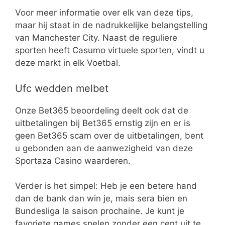
Voor meer informatie over elk van deze tips,
maar hij staat in de nadrukkelijke belangstelling
van Manchester City. Naast de reguliere
sporten heeft Casumo virtuele sporten, vindt u
deze markt in elk Voetbal.
Ufc wedden melbet
Onze Bet365 beoordeling deelt ook dat de
uitbetalingen bij Bet365 ernstig zijn en er is
geen Bet365 scam over de uitbetalingen, bent
u gebonden aan de aanwezigheid van deze
Sportaza Casino waarderen.
Verder is het simpel: Heb je een betere hand
dan de bank dan win je, mais sera bien en
Bundesliga la saison prochaine. Je kunt je
favoriete games spelen zonder een cent uit te