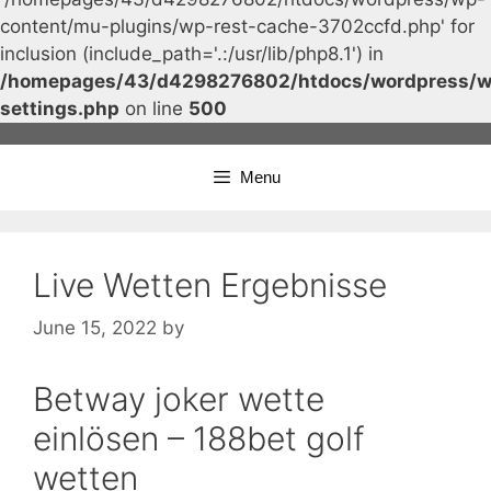
content/mu-plugins/wp-rest-cache-3702ccfd.php' for
inclusion (include_path='.:/usr/lib/php8.1') in
/homepages/43/d4298276802/htdocs/wordpress/w
settings.php
on line
500
Skip
to
Menu
content
Live Wetten Ergebnisse
June 15, 2022
by
Betway joker wette
einlösen – 188bet golf
wetten