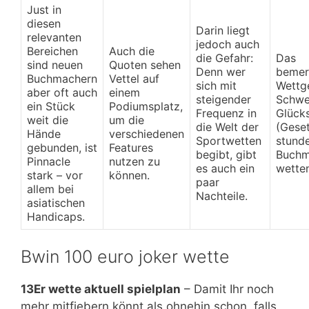
Just in
diesen
Darin liegt
relevanten
jedoch auch
Bereichen
Auch die
die Gefahr:
Das
sind neuen
Quoten sehen
Denn wer
bemer
Buchmachern
Vettel auf
sich mit
Wettge
aber oft auch
einem
steigender
Schwe
ein Stück
Podiumsplatz,
Frequenz in
Glück
weit die
um die
die Welt der
(Gese
Hände
verschiedenen
Sportwetten
stund
gebunden, ist
Features
begibt, gibt
Buchm
Pinnacle
nutzen zu
es auch ein
wetten
stark – vor
können.
paar
allem bei
Nachteile.
asiatischen
Handicaps.
Bwin 100 euro joker wette
13Er wette aktuell spielplan
– Damit Ihr noch
mehr mitfiebern könnt als ohnehin schon, falls