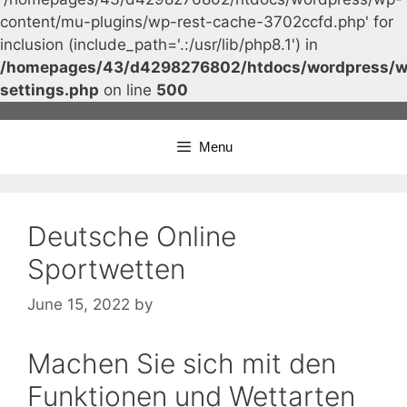
content/mu-plugins/wp-rest-cache-3702ccfd.php' for
inclusion (include_path='.:/usr/lib/php8.1') in
/homepages/43/d4298276802/htdocs/wordpress/w
settings.php
on line
500
Skip
to
Menu
content
Deutsche Online
Sportwetten
June 15, 2022
by
Machen Sie sich mit den
Funktionen und Wettarten